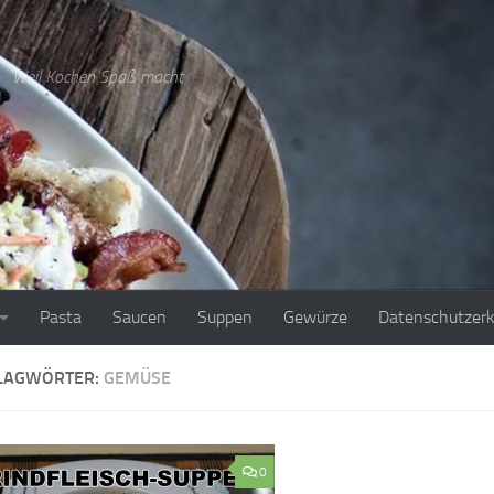
Weil Kochen Spaß macht
Pasta
Saucen
Suppen
Gewürze
Datenschutzerk
LAGWÖRTER:
GEMÜSE
0