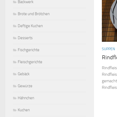
Backwerk
Brote und Brötchen
Deftige Kuchen
Desserts
SUPPEN
Fischgerichte
Rindf
Fleischgerichte
Rindflei
Gebäck
Rindfle
gemacht 
Gewürze
Rindfleis
Hähnchen
Kuchen