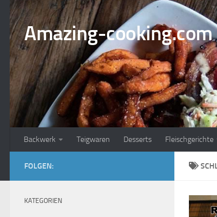
Zum Inhalt springen
Amazing-cooking.com
Backwerk
Teigwaren
Desserts
Fleischgerichte
FOLGEN:
SCH
KATEGORIEN