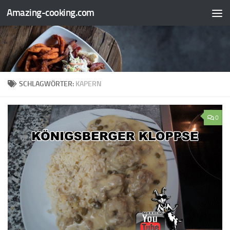
Amazing-cooking.com
Zum Inhalt springen
SCHLAGWÖRTER:
KAPERN
0