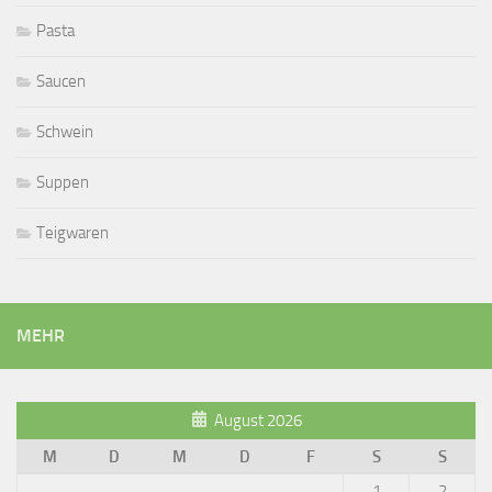
Pasta
Saucen
Schwein
Suppen
Teigwaren
MEHR
August 2026
M
D
M
D
F
S
S
1
2