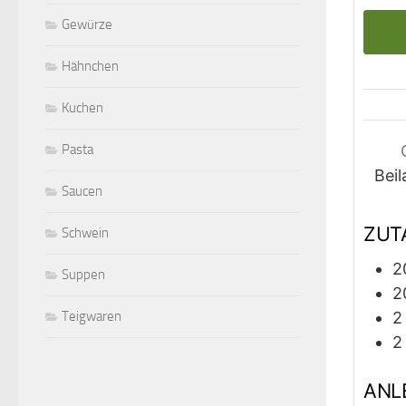
Gewürze
Hähnchen
Kuchen
Pasta
Beil
Saucen
ZUT
Schwein
2
Suppen
2
2
Teigwaren
2
ANL