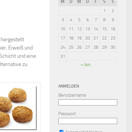
M
D
M
D
F
S
S
1
2
3
4
5
6
7
8
9
10
11
12
13
14
15
16
17
18
19
20
21
22
23
 hergestellt
er, Eiweiß und
24
25
26
27
28
29
30
Schicht und eine
31
lternative zu
« Jan.
ANMELDEN
Benutzername
Passwort