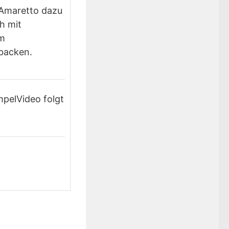
 Amaretto dazu
h mit
im
 backen.
mpel
Video folgt