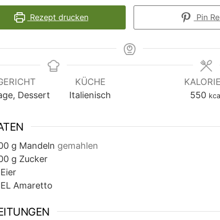
Rezept drucken
Pin Re
GERICHT
KÜCHE
KALORI
age, Dessert
Italienisch
550
kca
ATEN
00
g
Mandeln
gemahlen
00
g
Zucker
Eier
EL
Amaretto
EITUNGEN