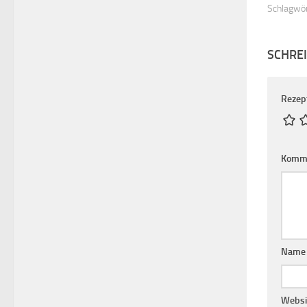
Schlagwör
SCHRE
Rezep
Komm
Nam
Websi