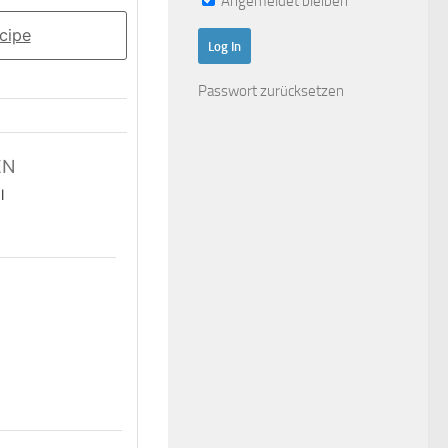
Angemeldet bleiben
cipe
Passwort zurücksetzen
EN
l