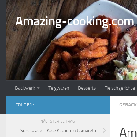
Zum Inhalt springen
Amazing-cooking.com
Backwerk
Teigwaren
Desserts
Fleischgerichte
FOLGEN:
GEBÄCK
NÄCHSTER BEITRAG
Ama
Schokoladen-Käse Kuchen mit Amaretti