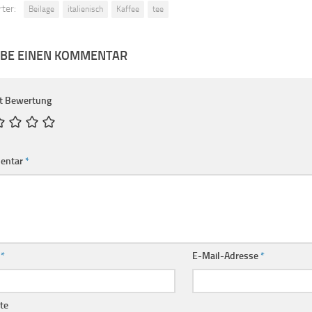
ter:
Beilage
italienisch
Kaffee
tee
IBE EINEN KOMMENTAR
t Bewertung
entar
*
e
*
E-Mail-Adresse
*
te