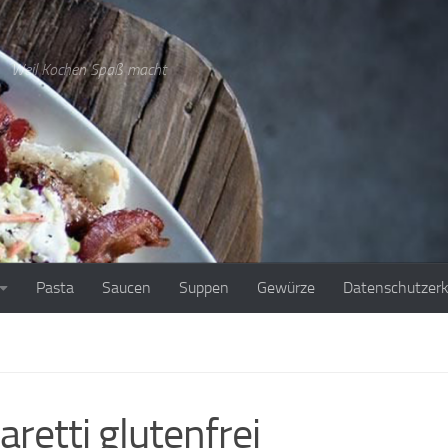
Weil Kochen Spaß macht
Pasta
Saucen
Suppen
Gewürze
Datenschutzerk
retti glutenfrei