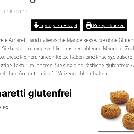
X
·
17. JULI 2017
Springe zu Rezept
Rezept drucken
reie Amaretti sind italienische Mandelkekse, die ohne Gluten
 Sie bestehen hauptsächlich aus gemahlenen Mandeln, Zuck
o. Diese kleinen, runden Kekse haben eine knackige äußere 
 zähe Textur im Inneren. Sie sind eine köstliche glutenfreie A
lichen Amaretti, die oft Weizenmehl enthalten.
retti glutenfrei
Alex