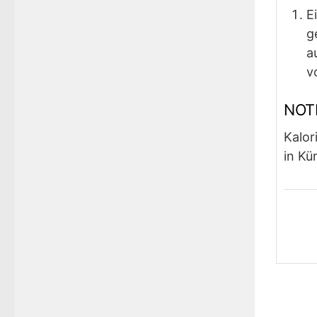
E
g
a
v
NOT
Kalor
in Kü