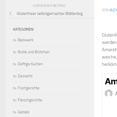
VORHERIGER BEITRAG
VON
ALE
Glutenfreier selbstgemachter Blätterteig
KATEGORIEN
Glutenf
Backwerk
werden.
Amarett
Brote und Brötchen
weiche,
herkömm
Deftige Kuchen
Desserts
Ama
Fischgerichte
Fleischgerichte
Gebäck