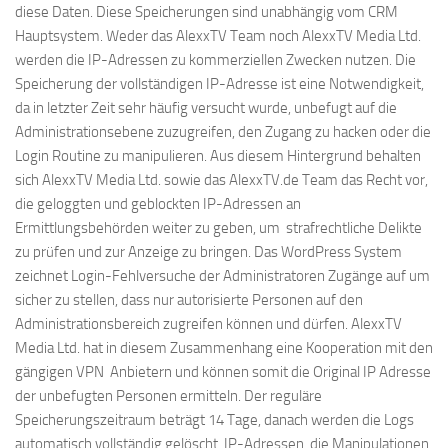
diese Daten. Diese Speicherungen sind unabhängig vom CRM
Hauptsystem. Weder das AlexxTV Team noch AlexxTV Media Ltd.
werden die IP-Adressen zu kommerziellen Zwecken nutzen. Die
Speicherung der vollständigen IP-Adresse ist eine Notwendigkeit,
da in letzter Zeit sehr häufig versucht wurde, unbefugt auf die
Administrationsebene zuzugreifen, den Zugang zu hacken oder die
Login Routine zu manipulieren. Aus diesem Hintergrund behalten
sich AlexxTV Media Ltd. sowie das AlexxTV.de Team das Recht vor,
die geloggten und geblockten IP-Adressen an
Ermittlungsbehörden weiter zu geben, um strafrechtliche Delikte
zu prüfen und zur Anzeige zu bringen. Das WordPress System
zeichnet Login-Fehlversuche der Administratoren Zugänge auf um
sicher zu stellen, dass nur autorisierte Personen auf den
Administrationsbereich zugreifen können und dürfen. AlexxTV
Media Ltd. hat in diesem Zusammenhang eine Kooperation mit den
gängigen VPN Anbietern und können somit die Original IP Adresse
der unbefugten Personen ermitteln. Der reguläre
Speicherungszeitraum beträgt 14 Tage, danach werden die Logs
automatisch vollständig gelöscht. IP-Adressen, die Manipulationen