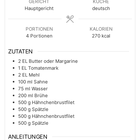
GERICHT
KÜCHE
Hauptgericht
deutsch
PORTIONEN
KALORIEN
4
Portionen
270
kcal
ZUTATEN
2
EL
Butter oder Margarine
1
EL
Tomatenmark
2
EL
Mehl
100
ml
Sahne
75
ml
Wasser
200
ml
Brühe
500
g
Hähnchenbrustfilet
500
g
Spätzle
500
g
Hähnchenbrustfilet
500
g
Spätzle
ANLEITUNGEN