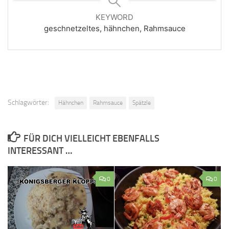
KEYWORD
geschnetzeltes, hähnchen, Rahmsauce
Schlagwörter:
Hähnchen
Rahmsauce
Spätzle
FÜR DICH VIELLEICHT EBENFALLS
INTERESSANT …
0
0