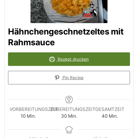
Hähnchengeschnetzeltes mit
Rahmsauce
Rezept drucken
Pin Recipe
VORBEREITUNGSZEIT
ZUBEREITUNGSZEIT
GESAMTZEIT
Minuten
Minuten
Minuten
10
Min.
30
Min.
40
Min.